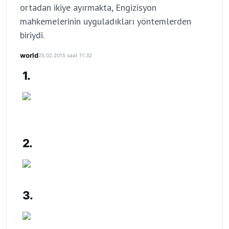
ortadan ikiye ayırmakta, Engizisyon
mahkemelerinin uyguladıkları yöntemlerden
biriydi.
world
25.02.2015 saat 11:32
1.
2.
3.