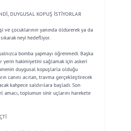
NDİ, DUYGUSAL KOPUŞ İSTİYORLAR
eşi ve çocuklarının yanında öldürerek ya da
ıkarak neyi hedefliyor.
e yalnızca bomba yapmayı öğrenmedi. Başka
bir yerin hakimiyetini sağlamak için askeri
nmenin duygusal kopuşlarla olduğu
rın canını acıtan, travma gerçekleştirecek
cak kahpece saldırılara başladı. Son
 amacı, toplumun sinir uçlarını harekete
ÇTİ