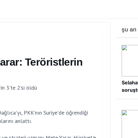
şu an
ar: Teröristlerin
Selaha
n 3'te 2'si öldü
soruşt
ağlıca'yı, PKK'nın Suriye'de öğrendiği
arını anlattı.
k ve strateji uzmanı Mete Yarar, Hürriyet'e