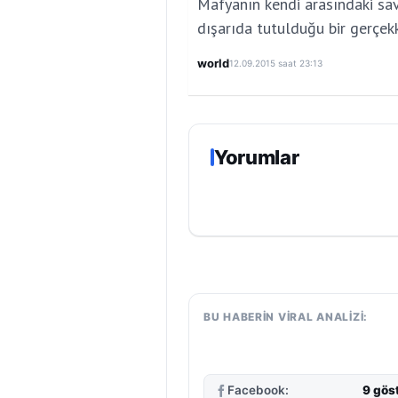
Mafyanın kendi arasındaki sav
dışarıda tutulduğu bir gerçek
world
12.09.2015 saat 23:13
Yorumlar
BU HABERIN VIRAL ANALIZI:
Facebook:
9 gös