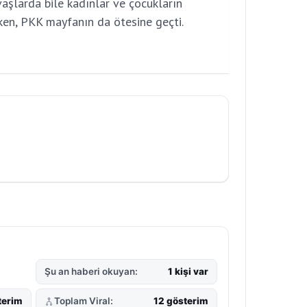
aşlarda bile kadınlar ve çocukların
ken, PKK mayfanın da ötesine geçti.
Şu an haberi okuyan:
1 kişi var
terim
Toplam Viral:
12 gösterim