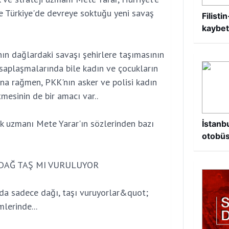
e Türkiye'de devreye soktuğu yeni savaş
Filist
kaybet
ın dağlardaki savaşı şehirlere taşımasının
esaplaşmalarında bile kadın ve çocukların
na rağmen, PKK'nın asker ve polisi kadın
mesinin de bir amacı var..
ik uzmanı Mete Yarar'ın sözlerinden bazı
İstanb
otobüs
DAĞ TAŞ MI VURULUYOR
a sadece dağı, taşı vuruyorlar&quot;
lerinde...