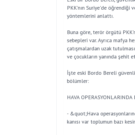
PKK'nın Suriye'de öğrendiği v
yöntemlerini anlattı.
Buna göre, terör örgütü PKK'n
sebepleri var. Ayrıca mafya h
çatışmalardan uzak tutulması
ve çocukların yanında şehit et
İşte eski Bordo Bereli güvenl
bölümler:
HAVA OPERASYONLARINDA 
- &quot;Hava operasyonlarınd
kanısı var toplumun bazı kesim