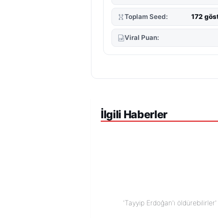
Toplam Seed:
172 gös
Viral Puan:
İlgili Haberler
'Tayyip Erdoğan'ı öldürebilirler'