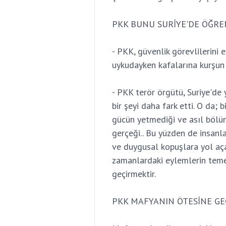
PKK BUNU SURİYE'DE ÖĞRE
- PKK, güvenlik görevlilerini 
uykudayken kafalarına kurşun s
- PKK terör örgütü, Suriye'd
bir şeyi daha fark etti. O da; 
gücün yetmediği ve asıl bölü
gerçeği.. Bu yüzden de insanla
ve duygusal kopuşlara yol aça
zamanlardaki eylemlerin temel
geçirmektir.
PKK MAFYANIN ÖTESİNE GE