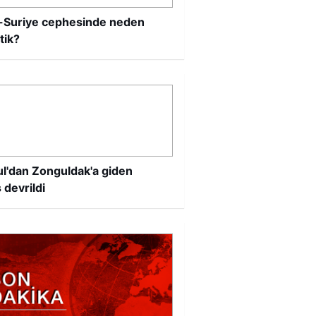
in-Suriye cephesinde neden
tik?
ul'dan Zonguldak'a giden
 devrildi