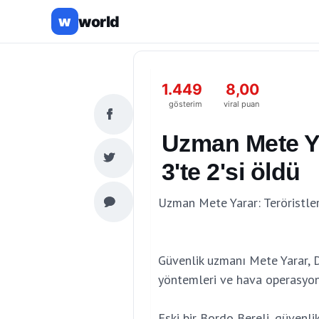
world
w
1.449
8,00
gösterim
viral puan
Uzman Mete Yar
3'te 2'si öldü
Uzman Mete Yarar: Teröristleri
Güvenlik uzmanı Mete Yarar, D
yöntemleri ve hava operasyonl
Eski bir Bordo Bereli, güvenli