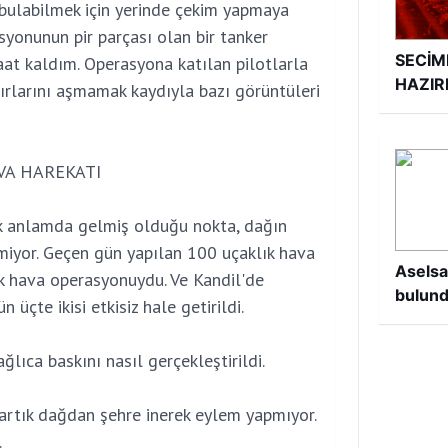
 bulabilmek için yerinde çekim yapmaya
asyonunun pir parçası olan bir tanker
SECİM
at kaldım. Operasyona katılan pilotlarla
HAZIR
nırlarını aşmamak kaydıyla bazı görüntüleri
VA HAREKATI
ik anlamda gelmiş olduğu nokta, dağın
iyor. Geçen gün yapılan 100 uçaklık hava
Aselsa
ük hava operasyonuydu. Ve Kandil'de
bulun
 üçte ikisi etkisiz hale getirildi.
ğlıca baskını nasıl gerçekleştirildi.
 artık dağdan şehre inerek eylem yapmıyor.
.