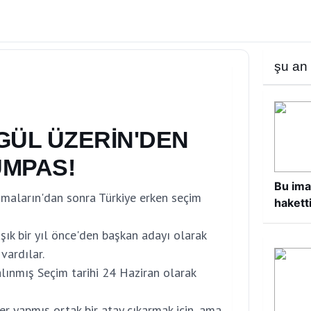
şu an
GÜL ÜZERİN'DEN
MPAS!
Bu ima
amaların'dan sonra Türkiye erken seçim
haketti
ık bir yıl önce'den başkan adayı olarak
vardılar.
alınmış Seçim tarihi 24 Haziran olarak
er yapmış ortak bir atay çıkarmak için, ama