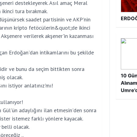
şeneri destekleyerek. Asıl amaç Meral
 ikinci tura bırakmak.
ERDOĞ
 düşünürsek saadet partisinin ve AKP'nin
rının kripto fetöcülerin&quot;de ikinci
 Akşenere verilerek akşener'in kazanması
çan Erdoğan'dan intikamlarını bu şekilde
idir ve bunu da seçim bittikten sonra
10 Gün
iş olacak.
Alınam
ı istiyor anlatınız'mı!
Umre'd
ullanıyor!
ı Gül'ün adaylığını ilan etmesin'den sonra
ister istemez farklı yönlere kayacak.
belli olacak.
receğiz ..