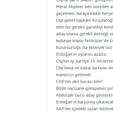
Meral Akşener ben önceden ad
geçemem, buraya kadar herşey
Chp genel başkanı Kılıçdaroğl
edin biz gerekli garantiyi ken
aday olursa gerekli desteği ve
bulunan kripto fetöcüler'de G
huzursuzluğu da eklersek Gül'
Erdoğan'ın oylarını azaltır.
Chp'nin iyi partiye 15 milletv
Chp buna ne kadar'da bunu dem
inandırıcı gelmedi.
CHP'nin akıl hocası kim?
Bizim nacizane görüşümüz şu!
Abdullah Gül'ü aday gösterer
Erdoğan'ın karşısına çıkaraca
AKP'nin içindeki oyları bölere