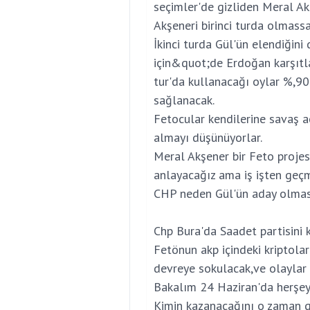
seçimler'de gizliden Meral Ak
Akşeneri birinci turda olmassa
İkinci turda Gül'ün elendiğini
için&quot;de Erdoğan karşıtla
tur'da kullanacağı oylar %,90
sağlanacak.
Fetocular kendilerine savaş a
almayı düşünüyorlar.
Meral Akşener bir Feto projes
anlayacağız ama iş işten geçm
CHP neden Gül'ün aday olmasın
Chp Bura'da Saadet partisini k
Fetönun akp içindeki kriptolar
devreye sokulacak,ve olaylar 
Bakalım 24 Haziran'da herşey 
Kimin kazanacağını o zaman gö