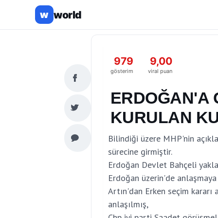
world
w
979
9,00
gösterim
viral puan
ERDOĞAN'A 
KURULAN KU
Bilindiği üzere MHP'nin açıkl
sürecine girmiştir.
Erdoğan Devlet Bahçeli yaklaş
Erdoğan üzerin'de anlaşmaya 
Artın'dan Erken seçim kararı 
anlaşılmış,
Chp iyi parti Saadet görüşmel