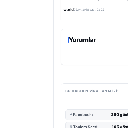
world
25.04.2018 saat 02:25
Yorumlar
BU HABERIN VIRAL ANALIZI:
Facebook:
360 gös
Toplam Seed:
105 gös