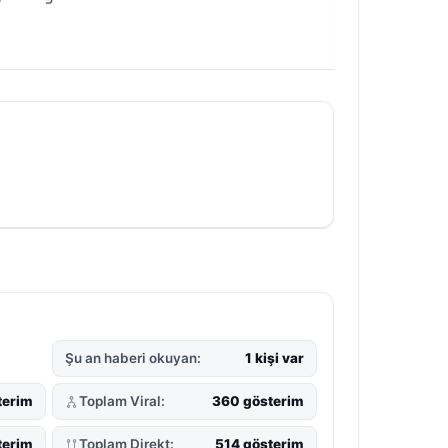
Şu an haberi okuyan:
1 kişi var
terim
Toplam Viral:
360 gösterim
terim
Toplam Direkt:
514 gösterim