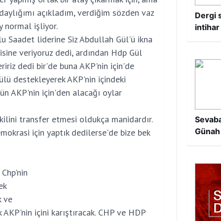
aylığımı açıkladım, verdiğim sözden vaz
Dergi s
 normal işliyor.
intihar
u Saadet liderine Siz Abdullah Gül'ü ikna
disine veriyoruz dedi, ardından Hdp Gül
ririz dedi bir'de buna AKP'nin için'de
ülü destekleyerek AKP'nin içindeki
ün AKP'nin için'den alacağı oylar
ekilini transfer etmesi oldukça manidardır.
Sevaba
Günah
okrasi için yaptık dedilerse'de bize bek
 Chp'nin
ek
k ve
k AKP'nin içini karıştıracak. CHP ve HDP