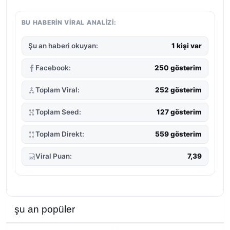
BU HABERIN VIRAL ANALIZI:
Şu an haberi okuyan:
1 kişi var
Facebook:
250 gösterim
Toplam Viral:
252 gösterim
Toplam Seed:
127 gösterim
Toplam Direkt:
559 gösterim
Viral Puan:
7,39
şu an popüler