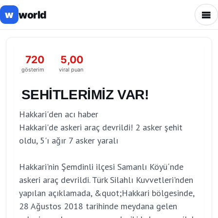
world
w
720
5,00
gösterim
viral puan
SEHİTLERİMİZ VAR!
Hakkari'den acı haber
Hakkari'de askeri araç devrildi! 2 asker şehit
oldu, 5'ı ağır 7 asker yaralı
Hakkari'nin Şemdinli ilçesi Samanlı Köyü´nde
askeri araç devrildi. Türk Silahlı Kuvvetleri'nden
yapılan açıklamada, &quot;Hakkari bölgesinde,
28 Ağustos 2018 tarihinde meydana gelen