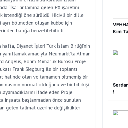
ada “İsa” anlamına gelen PX işaretini
 istendiği öne sürüldü. Hicivli bir dille
i ayrı bölmeden oluşan kubbe için
VEHHAB
rinden balığa benzetilebilirdi.
Kim Ta
afta, Diyanet İşleri Türk İslam Birliği’nin
rı yanıtlamak amacıyla Neumarkt’ta Alman
ard Angelis, Böhm Mimarlık Bürosu Proje
katı Frank Siegburg ile bir toplantı
aat halinde olan ve tamamen bitmemiş bir
unmasının normal olduğunu ve bir bilirkişi
Serdar
nlayamadıklarını ifade eden Proje
!
tta inşaata başlanmadan önce sunulan
an gelen talimat üzerine değişiklikler