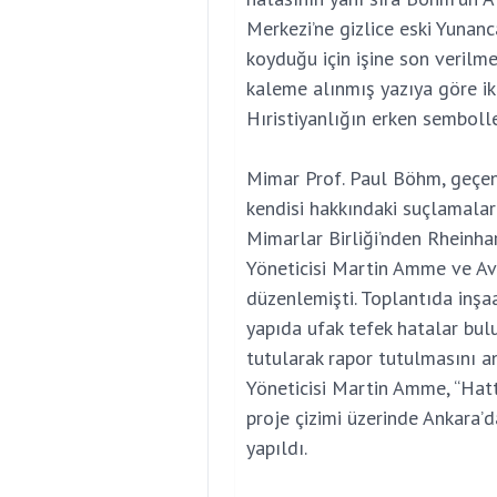
Merkezi’ne gizlice eski Yunanc
koyduğu için işine son verilmek
kaleme alınmış yazıya göre ik
Hıristiyanlığın erken sembolle
Mimar Prof. Paul Böhm, geçen h
kendisi hakkındaki suçlamala
Mimarlar Birliği’nden Rheinh
Yöneticisi Martin Amme ve Avu
düzenlemişti. Toplantıda inş
yapıda ufak tefek hatalar bul
tutularak rapor tutulmasını a
Yöneticisi Martin Amme, “Ha
proje çizimi üzerinde Ankara’d
yapıldı.