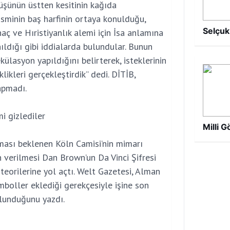
üşünün üstten kesitinin kağıda
minin baş harfinin ortaya konulduğu,
Selçuk
haç ve Hıristiyanlık alemi için İsa anlamına
ıldığı gibi iddialarda bulundular. Bunun
ülasyon yapıldığını belirterek, isteklerinin
ikleri gerçekleştirdik” dedi. DİTİB,
apmadı.
i gizlediler
Milli 
ması beklenen Köln Camisi’nin mimarı
 verilmesi Dan Brown’un Da Vinci Şifresi
teorilerine yol açtı. Welt Gazetesi, Alman
mboller eklediği gerekçesiyle işine son
ulunduğunu yazdı.