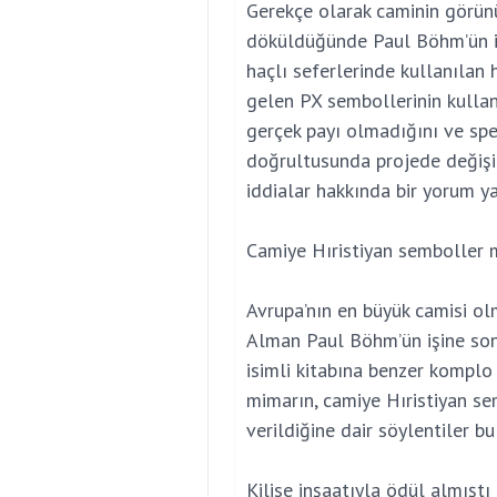
Gerekçe olarak caminin görün
döküldüğünde Paul Böhm’ün is
haçlı seferlerinde kullanılan 
gelen PX sembollerinin kullan
gerçek payı olmadığını ve spek
doğrultusunda projede değişikl
iddialar hakkında bir yorum y
Camiye Hıristiyan semboller m
Avrupa’nın en büyük camisi ol
Alman Paul Böhm’ün işine son
isimli kitabına benzer komplo 
mimarın, camiye Hıristiyan se
verildiğine dair söylentiler b
Kilise inşaatıyla ödül almıştı