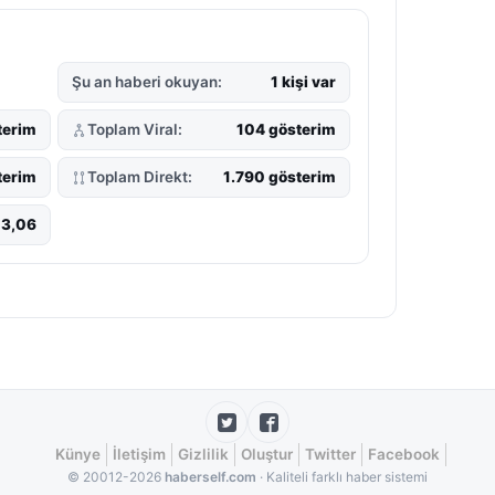
Şu an haberi okuyan:
1 kişi var
terim
Toplam Viral:
104 gösterim
terim
Toplam Direkt:
1.790 gösterim
13,06
Künye
İletişim
Gizlilik
Oluştur
Twitter
Facebook
© 20012-2026
haberself.com
· Kaliteli farklı haber sistemi