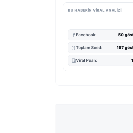
BU HABERIN VIRAL ANALIZI:
Facebook:
50 gös
Toplam Seed:
157 gös
Viral Puan: