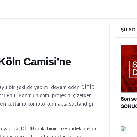
şu an
Köln Camisi’ne
aylı bir şekilde yapımı devam eden DİTİB
rı Paul Böhm’ün cami projesini çizerken
Son se
leri kullanıp komplo kurmakla suçlandığı
SONU
 yazıda, DİTİB’in iki binin üzerindeki inşaat
Almanya’nın ortasında kurulan İslam