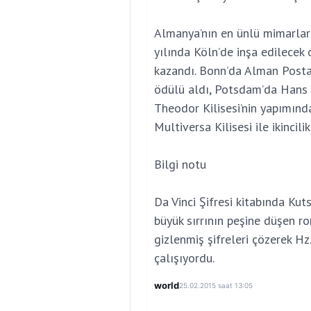
Almanya’nın en ünlü mimarlar
yılında Köln’de inşa edilecek 
kazandı. Bonn’da Alman Posta İ
ödülü aldı, Potsdam’da Hans O
Theodor Kilisesi’nin yapımında
Multiversa Kilisesi ile ikincil
Bilgi notu
Da Vinci Şifresi kitabında Kut
büyük sırrının peşine düşen r
gizlenmiş şifreleri çözerek Hz.
çalışıyordu.
world
25.02.2015 saat 13:05