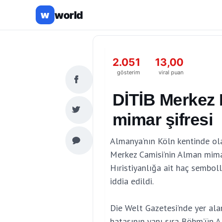
world
w
2.051
13,00
gösterim
viral puan
DİTİB Merkez 
mimar şifresi
Almanya’nın Köln kentinde ol
Merkez Camisi’nin Alman mima
Hıristiyanlığa ait haç sembol
iddia edildi.
Die Welt Gazetesi’nde yer alan
hatasının yanı sıra Böhm’ün 