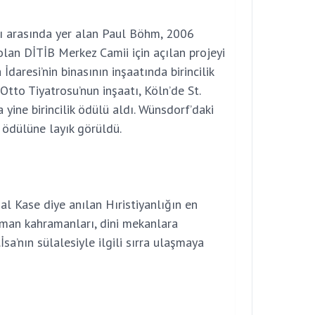
ı arasında yer alan Paul Böhm, 2006
olan DİTİB Merkez Camii için açılan projeyi
daresi’nin binasının inşaatında birincilik
tto Tiyatrosu’nun inşaatı, Köln’de St.
 yine birincilik ödülü aldı. Wünsdorf’daki
ik ödülüne layık görüldü.
sal Kase diye anılan Hıristiyanlığın en
oman kahramanları, dini mekanlara
İsa’nın sülalesiyle ilgili sırra ulaşmaya